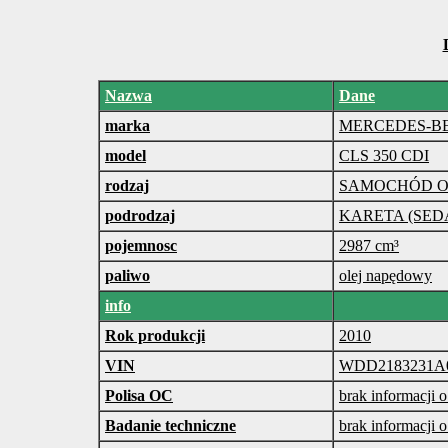
Nazwa
Dane
marka
MERCEDES-B
model
CLS 350 CDI
rodzaj
SAMOCHÓD 
podrodzaj
KARETA (SED
pojemnosc
2987 cm³
paliwo
olej napędowy
info
Rok produkcji
2010
VIN
WDD2183231A
Polisa OC
brak informacji o
Badanie techniczne
brak informacji