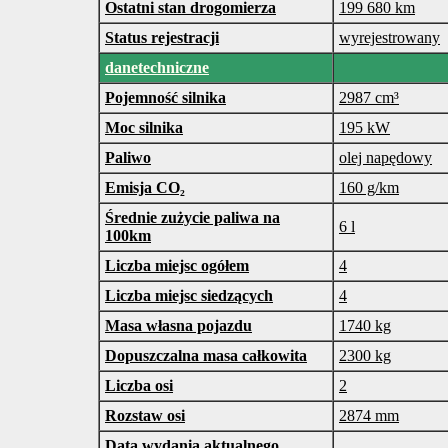
Ostatni stan drogomierza
199 680 km
Status rejestracji
wyrejestrowany
danetechniczne
Pojemność silnika
2987 cm³
Moc silnika
195 kW
Paliwo
olej napędowy
Emisja CO₂
160 g/km
Średnie zużycie paliwa na
6 l
100km
Liczba miejsc ogółem
4
Liczba miejsc siedzących
4
Masa własna pojazdu
1740 kg
Dopuszczalna masa całkowita
2300 kg
Liczba osi
2
Rozstaw osi
2874 mm
Data wydania aktualnego