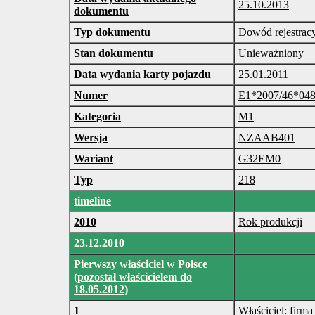
25.10.2013
dokumentu
Typ dokumentu
Dowód rejestrac
Stan dokumentu
Unieważniony
Data wydania karty pojazdu
25.01.2011
Numer
E1*2007/46*04
Kategoria
M1
Wersja
NZAAB401
Wariant
G32EM0
Typ
218
timeline
2010
Rok produkcji
23.12.2010
Pierwszy właściciel w Polsce
(pozostał właścicielem do
18.05.2012)
1
Właściciel: firma