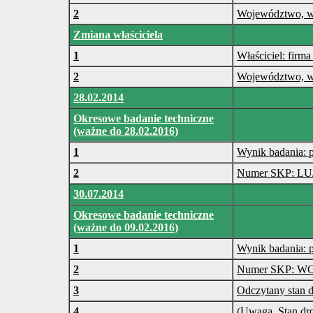
2
Województwo, w 
Zmiana właściciela
1
Właściciel: firma
2
Województwo, w 
28.02.2014
Okresowe badanie techniczne
(ważne do 28.02.2016)
1
Wynik badania: 
2
Numer SKP: LU
30.07.2014
Okresowe badanie techniczne
(ważne do 09.02.2016)
1
Wynik badania: 
2
Numer SKP: WO
3
Odczytany stan 
4
(Uwaga. Stan dr