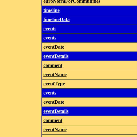
euroNormForCommunities
timeline
timelineData
events
events
eventDate
eventDetails
comment
eventName
eventType
events
eventDate
eventDetails
comment
eventName