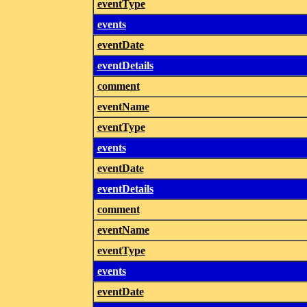
eventType
events
eventDate
eventDetails
comment
eventName
eventType
events
eventDate
eventDetails
comment
eventName
eventType
events
eventDate