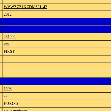
WVWZZZ1KZDM621142
2012
231992
km
FIRST
1598
77
EURO 5
olej napędowy