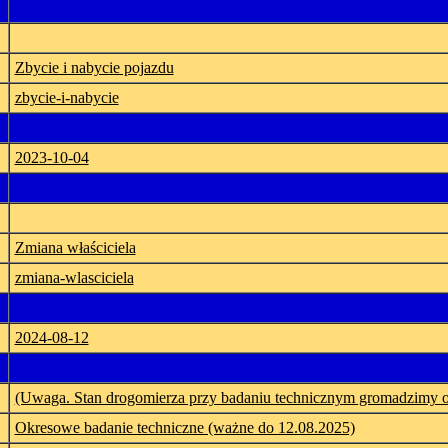
Zbycie i nabycie pojazdu
zbycie-i-nabycie
2023-10-04
Zmiana właściciela
zmiana-wlasciciela
2024-08-12
(Uwaga. Stan drogomierza przy badaniu technicznym gromadzimy 
Okresowe badanie techniczne (ważne do 12.08.2025)