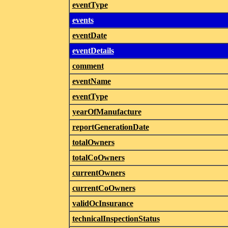
eventType
events
eventDate
eventDetails
comment
eventName
eventType
yearOfManufacture
reportGenerationDate
totalOwners
totalCoOwners
currentOwners
currentCoOwners
validOcInsurance
technicalInspectionStatus