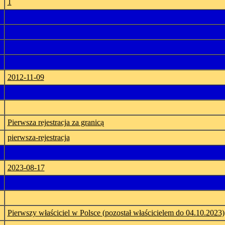
1
2012-11-09
Pierwsza rejestracja za granicą
pierwsza-rejestracja
2023-08-17
Pierwszy właściciel w Polsce (pozostał właścicielem do 04.10.2023)