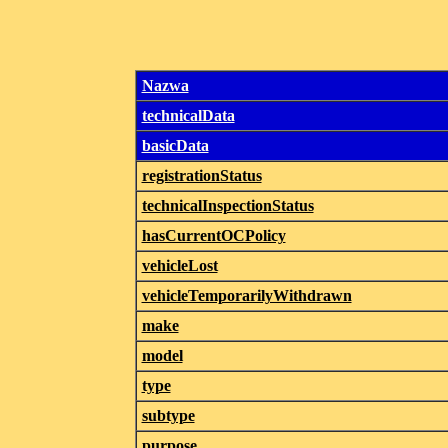
Nazwa
technicalData
basicData
registrationStatus
technicalInspectionStatus
hasCurrentOCPolicy
vehicleLost
vehicleTemporarilyWithdrawn
make
model
type
subtype
purpose