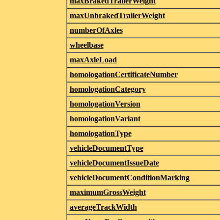
maxBrakedTrailerWeight
maxUnbrakedTrailerWeight
numberOfAxles
wheelbase
maxAxleLoad
homologationCertificateNumber
homologationCategory
homologationVersion
homologationVariant
homologationType
vehicleDocumentType
vehicleDocumentIssueDate
vehicleDocumentConditionMarking
maximumGrossWeight
averageTrackWidth