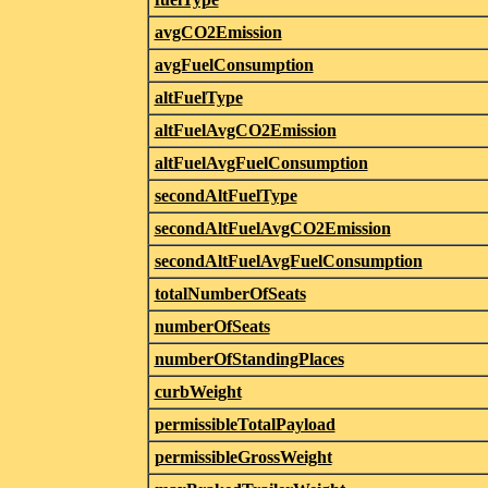
avgCO2Emission
avgFuelConsumption
altFuelType
altFuelAvgCO2Emission
altFuelAvgFuelConsumption
secondAltFuelType
secondAltFuelAvgCO2Emission
secondAltFuelAvgFuelConsumption
totalNumberOfSeats
numberOfSeats
numberOfStandingPlaces
curbWeight
permissibleTotalPayload
permissibleGrossWeight