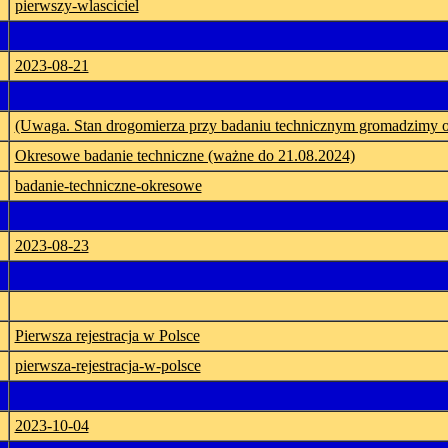
pierwszy-wlasciciel
2023-08-21
(Uwaga. Stan drogomierza przy badaniu technicznym gromadzimy 
Okresowe badanie techniczne (ważne do 21.08.2024)
badanie-techniczne-okresowe
2023-08-23
Pierwsza rejestracja w Polsce
pierwsza-rejestracja-w-polsce
2023-10-04