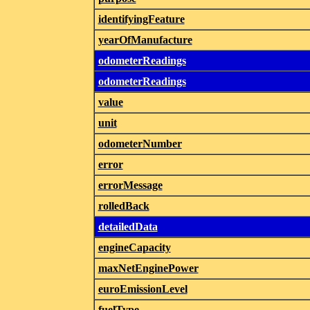
identifyingFeature
yearOfManufacture
odometerReadings
odometerReadings
value
unit
odometerNumber
error
errorMessage
rolledBack
detailedData
engineCapacity
maxNetEnginePower
euroEmissionLevel
fuelType